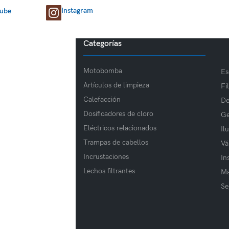
Instagram
tube
Categorías
Motobomba
Es
Artículos de limpieza
Fi
Calefacción
De
Dosificadores de cloro
Ge
Eléctricos relacionados
Il
Trampas de cabellos
Vá
Incrustaciones
In
Lechos filtrantes
Má
Se