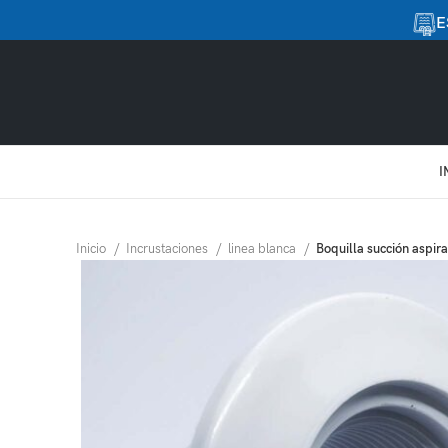
E
I
Inicio
Incrustaciones
linea blanca
Boquilla succión aspir