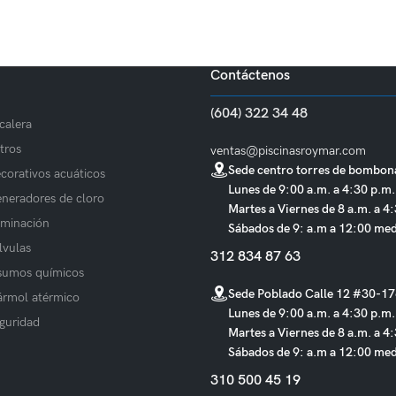
Contáctenos
(604) 322 34 48
calera
ltros
ventas@piscinasroymar.com
Sede centro torres de bombona
corativos acuáticos
Lunes de 9:00 a.m. a 4:30 p.m
neradores de cloro
Martes a Viernes de 8 a.m. a 4
uminación
Sábados de 9: a.m a 12:00 med
lvulas
312 834 87 63
sumos químicos
Sede Poblado Calle 12 #30-17
rmol atérmico
Lunes de 9:00 a.m. a 4:30 p.m
guridad
Martes a Viernes de 8 a.m. a 4
Sábados de 9: a.m a 12:00 med
310 500 45 19