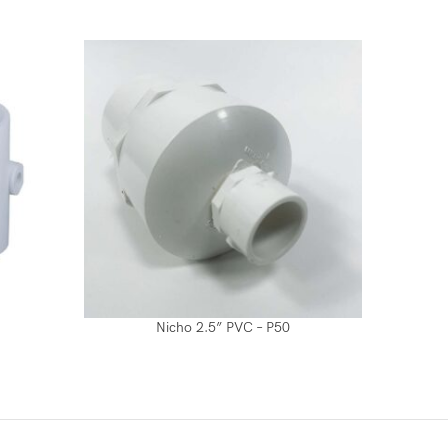
Nicho 2.5” PVC – P50
Rejill