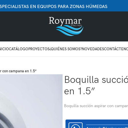
SPECIALISTAS EN EQUIPOS PARA ZONAS HÚMEDAS
NICIO
CATÁLOGO
PROYECTOS
¿QUIÉNES SOMOS?
NOVEDADES
CONTÁCTEN
ar con campana en 1.5”
Boquilla succi
en 1.5”
Boquilla succión aspirar con campa