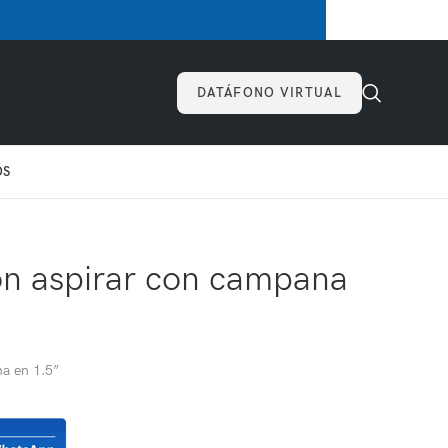
DATÁFONO VIRTUAL
OS
ón aspirar con campana
na en 1.5”